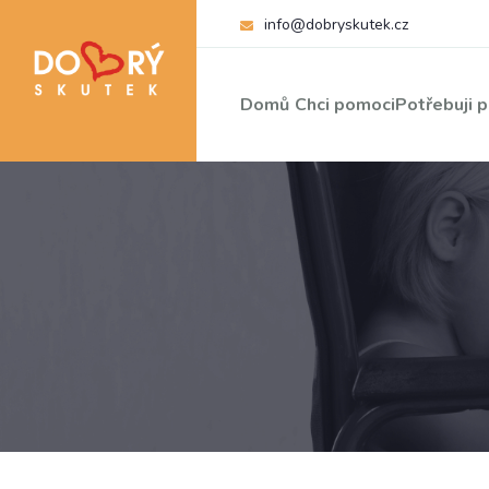
info@dobryskutek.cz
Domů
Chci pomoci
Potřebuji 