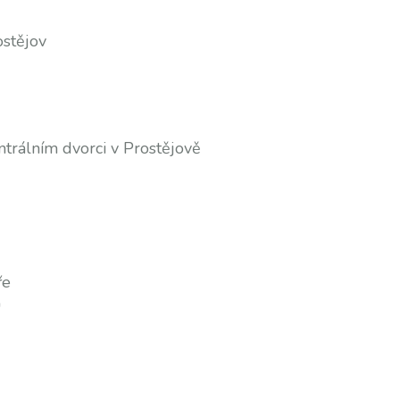
ostějov
ntrálním dvorci v Prostějově
ře
"