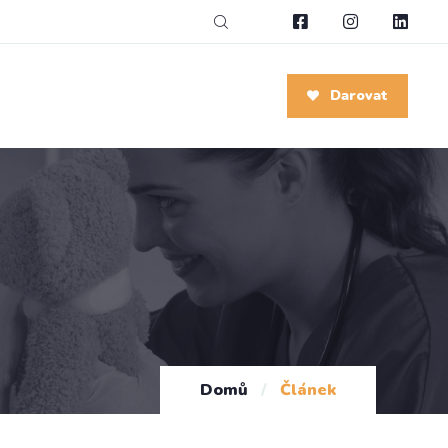
Darovat
Domů
/
Článek