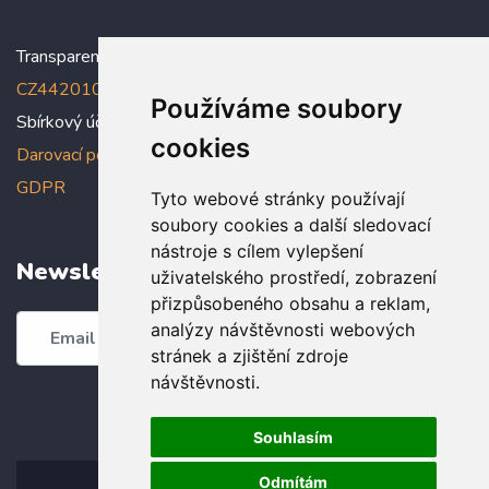
Transparentní účet:
5005005006/2010
, IBAN:
CZ4420100000005005005006
Používáme soubory
Sbírkový účet: 5005005022/2010
cookies
Darovací podmínky
,
Prohlášení o ochraně osobních údajů dle
GDPR
Tyto webové stránky používají
soubory cookies a další sledovací
nástroje s cílem vylepšení
Newsletter
uživatelského prostředí, zobrazení
přizpůsobeného obsahu a reklam,
analýzy návštěvnosti webových
Odebírat
stránek a zjištění zdroje
návštěvnosti.
Souhlasím
Odmítám