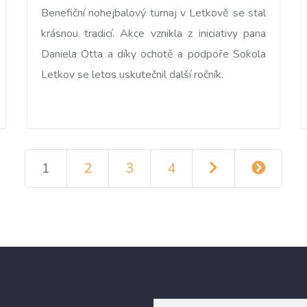
Benefiční nohejbalový turnaj v Letkově se stal
krásnou tradicí. Akce vznikla z iniciativy pana
Daniela Otta a díky ochotě a podpoře Sokola
Letkov se letos uskutečnil další ročník.
1
2
3
4