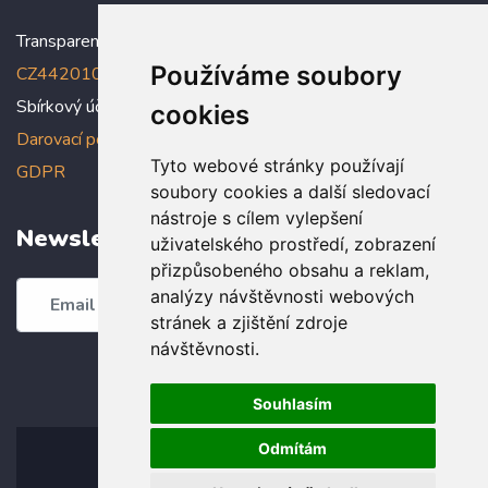
Transparentní účet:
5005005006/2010
, IBAN:
Používáme soubory
CZ4420100000005005005006
Sbírkový účet: 5005005022/2010
cookies
Darovací podmínky
,
Prohlášení o ochraně osobních údajů dle
Tyto webové stránky používají
GDPR
soubory cookies a další sledovací
nástroje s cílem vylepšení
Newsletter
uživatelského prostředí, zobrazení
přizpůsobeného obsahu a reklam,
analýzy návštěvnosti webových
Odebírat
stránek a zjištění zdroje
návštěvnosti.
Souhlasím
Odmítám