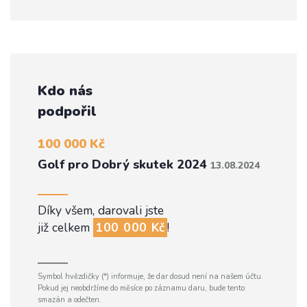
Kdo nás
podpořil
100 000 Kč
Golf pro Dobrý skutek 2024
13.08.2024
Díky všem, darovali jste
již celkem
100 000 Kč
!
Symbol hvězdičky (*) informuje, že dar dosud není na našem účtu.
Pokud jej neobdržíme do měsíce po záznamu daru, bude tento
smazán a odečten.