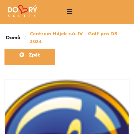
Centrum Hájek z.ú. IV - Golf pro DS
Domů
/
2024
Zpět