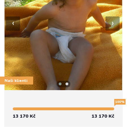
‹
›
Naši klienti
100%
13 170 Kč
13 170 Kč