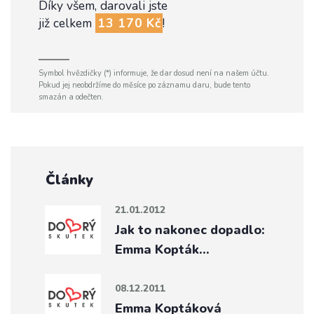
Díky všem, darovali jste
již celkem
13 170 Kč
!
Symbol hvězdičky (*) informuje, že dar dosud není na našem účtu.
Pokud jej neobdržíme do měsíce po záznamu daru, bude tento
smazán a odečten.
Články
21.01.2012
Jak to nakonec dopadlo:
Emma Kopták…
08.12.2011
Emma Koptáková