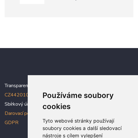
Transparentní účet:
5005005006/2010
, IBAN:
Používáme soubory
CZ4420100000005005005006
Sbírkový účet: 5005005022/2010
cookies
Darovací podmínky
,
Prohlášení o ochraně osobních údajů dle
Tyto webové stránky používají
GDPR
soubory cookies a další sledovací
nástroje s cílem vylepšení