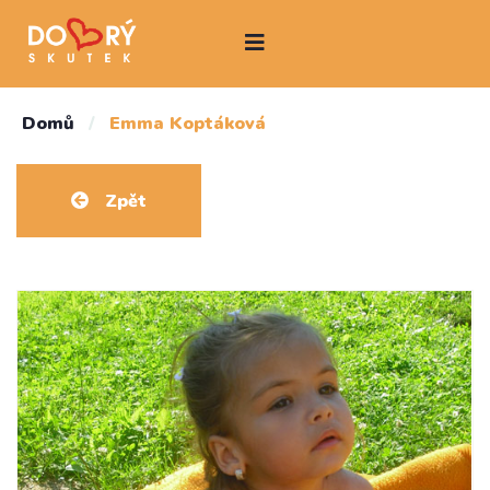
Domů
/
Emma Koptáková
Zpět