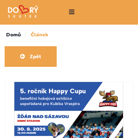
Domů
/
Článek
Zpět