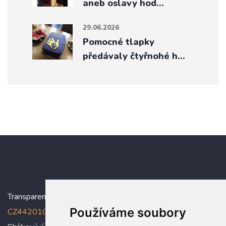
aneb oslavy hod…
29.06.2026
Pomocné tlapky
předávaly čtyřnohé h…
Transparentní účet:
5005005006/2010
, IBAN:
Používáme soubory
CZ4420100000005005005006