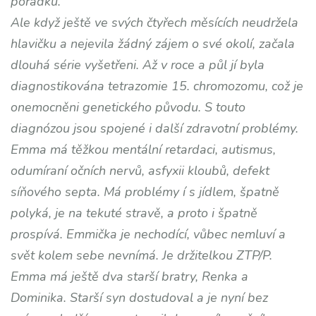
pořádku.
Ale když ještě ve svých čtyřech měsících neudržela
hlavičku a nejevila žádný zájem o své okolí, začala
dlouhá série vyšetřeni. Až v roce a půl jí byla
diagnostikována tetrazomie 15. chromozomu, což je
onemocněni genetického původu. S touto
diagnózou jsou spojené i další zdravotní problémy.
Emma má těžkou mentální retardaci, autismus,
odumíraní očních nervů, asfyxii kloubů, defekt
síňového septa. Má problémy í s jídlem, špatně
polyká, je na tekuté stravě, a proto i špatně
prospívá. Emmička je nechodící, vůbec nemluví a
svět kolem sebe nevnímá. Je držitelkou ZTP/P.
Emma má ještě dva starší bratry, Renka a
Dominika. Starší syn dostudoval a je nyní bez