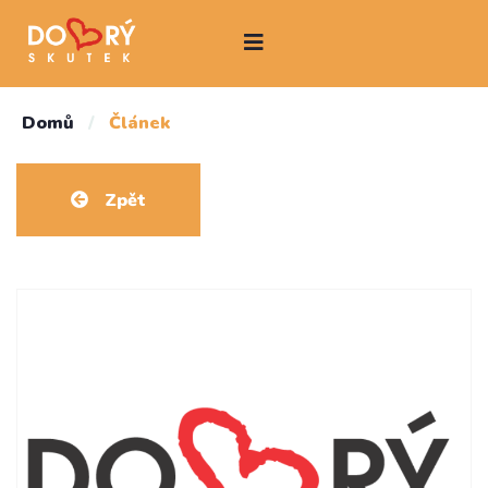
Domů
/
Článek
Zpět