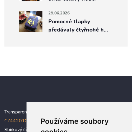
29.06.2026
Pomocné tlapky
předávaly čtyřnohé h…
Transparentní účet:
5005005006/2010
, IBAN:
Používáme soubory
CZ4420100000005005005006
Sbírkový účet: 5005005022/2010
cookies