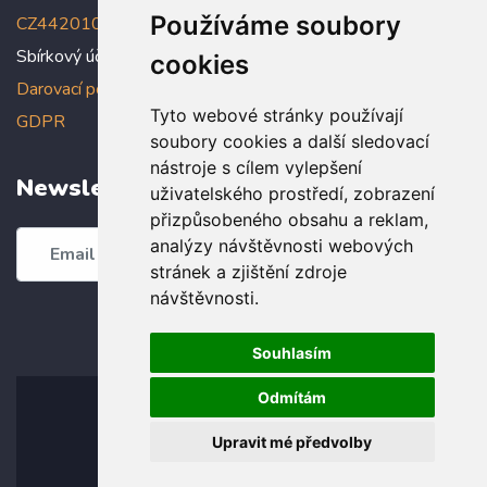
Používáme soubory
CZ4420100000005005005006
Sbírkový účet: 5005005022/2010
cookies
Darovací podmínky
,
Prohlášení o ochraně osobních údajů dle
Tyto webové stránky používají
GDPR
soubory cookies a další sledovací
nástroje s cílem vylepšení
Newsletter
uživatelského prostředí, zobrazení
přizpůsobeného obsahu a reklam,
analýzy návštěvnosti webových
Odebírat
stránek a zjištění zdroje
návštěvnosti.
Souhlasím
Odmítám
Upravit mé předvolby