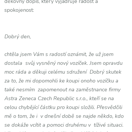
děkovný dopis, který vyjadřuje radost a
spokojenost:
Dobrý den,
chtěla jsem Vám s radostí oznámit, že už jsem
dostala svůj vysněný nový vozíček. Jsem opravdu
moc ráda a děkuji celému sdružení Dobrý skutek
za to, že mi dopomohli ke koupi onoho vozíčku a
také nesmím zapomenout na zaměstnance firmy
Astra Zeneca Czech Republic s.r.o., kteří se na
celou chybějící částku pro koupi složili. Přesvědčili
mě o tom, že i v dnešní době se najde někdo, kdo
se dokáže vcítit a pomoci druhému v tíživé situaci.