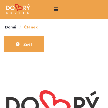
Domů
/
Článek
Zpět