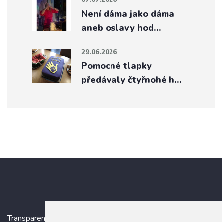
Není dáma jako dáma
aneb oslavy hod…
29.06.2026
Pomocné tlapky
předávaly čtyřnohé h…
Transparentní účet:
5005005006/2010
, IBAN: