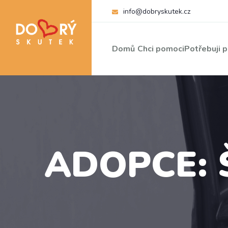
info@dobryskutek.cz
Domů
Chci pomoci
Potřebuji 
ADOPCE: 