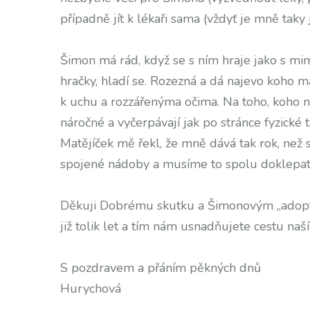
případně jít k lékaři sama (vždyť je mně taky j
Šimon má rád, když se s ním hraje jako s m
hračky, hladí se. Rozezná a dá najevo koho 
k uchu a rozzářenýma očima. Na toho, koho n
náročné a vyčerpávají jak po stránce fyzické 
Matějíček mě řekl, že mně dává tak rok, ne
spojené nádoby a musíme to spolu doklepat
Děkuji Dobrému skutku a Šimonovým „adopt
již tolik let a tím nám usnadňujete cestu naš
S pozdravem a přáním pěkných dnů
Hurychová