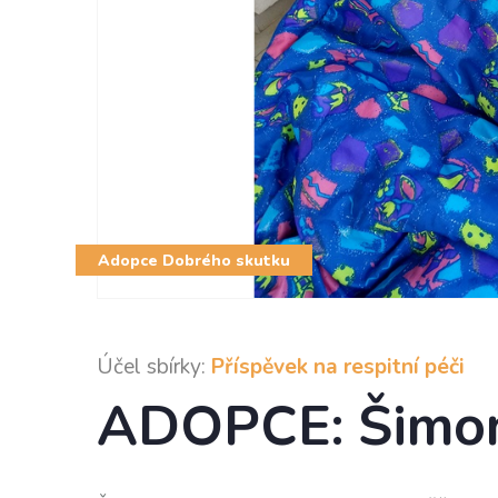
Adopce Dobrého skutku
Účel sbírky:
Příspěvek na respitní péči
ADOPCE: Šimo