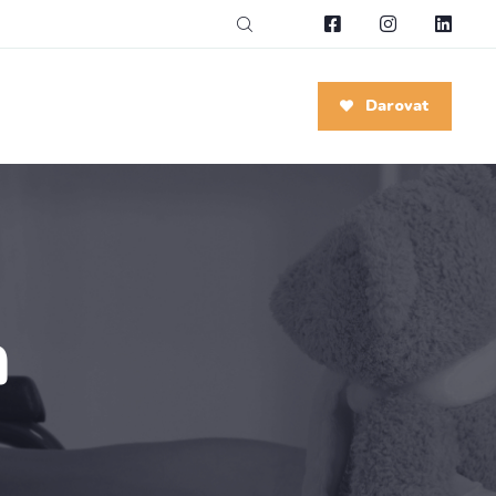
Darovat
h