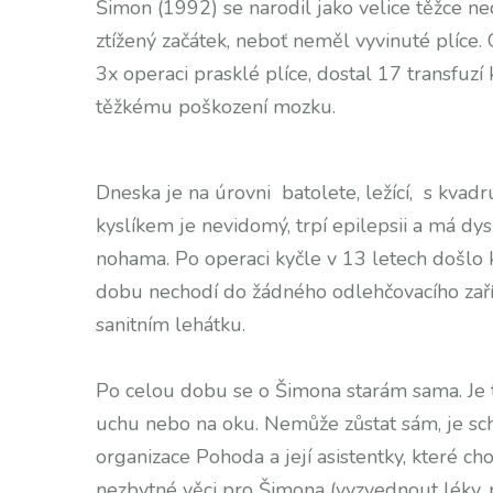
Šimon (1992) se narodil jako velice těžce n
ztížený začátek, neboť neměl vyvinuté plíce. 
3x operaci prasklé plíce, dostal 17 transfuzí
těžkému poškození mozku.
Dneska je na úrovni batolete, ležící, s kvad
kyslíkem je nevidomý, trpí epilepsii a má d
nohama. Po operaci kyčle v 13 letech došlo 
dobu nechodí do žádného odlehčovacího zaří
sanitním lehátku.
Po celou dobu se o Šimona starám sama. Je t
uchu nebo na oku. Nemůže zůstat sám, je sc
organizace Pohoda a její asistentky, které ch
nezbytné věci pro Šimona (vyzvednout léky, 