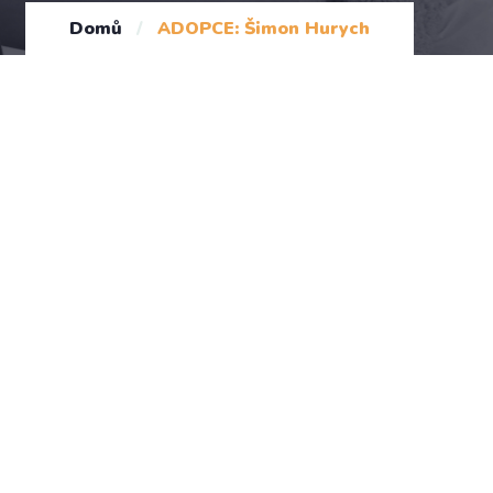
Domů
/
ADOPCE: Šimon Hurych