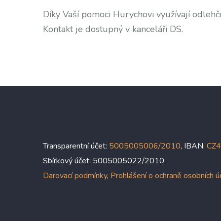
Díky Vaší pomoci Hurychovi využívají odle
Kontakt je dostupný v kanceláři DS.
Transparentní účet:
5005005006/2010
, IBAN:
CZ
Sbírkový účet: 5005005022/2010
Darovací podmínky
,
Prohlášení o ochraně osobních 