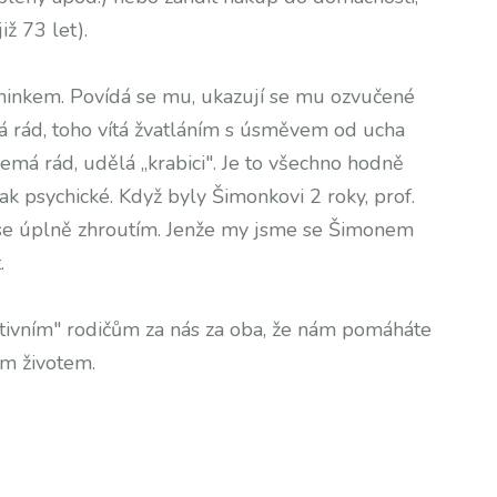
iž 73 let).
iminkem. Povídá se mu, ukazují se mu ozvučené
má rád, toho vítá žvatláním s úsměvem od ucha
emá rád, udělá „krabici". Je to všechno hodně
tak psychické. Když byly Šimonkovi 2 roky, prof.
ž se úplně zhroutím. Jenže my jsme se Šimonem
.
ivním" rodičům za nás za oba, že nám pomáháte
ím životem.