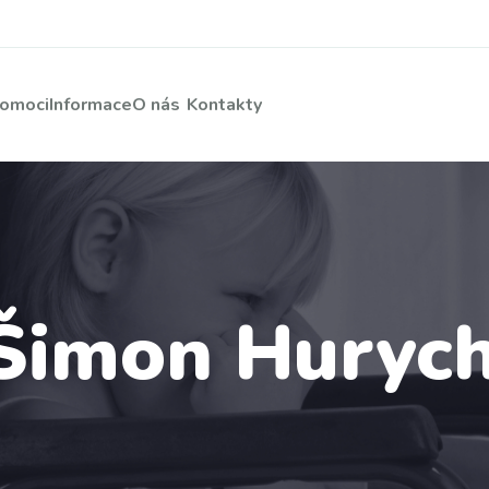
pomoci
Informace
O nás
Kontakty
Šimon Huryc