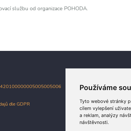
hčovací službu od organizace POHODA.
4420100000005005005006
Používáme sou
Tyto webové stránky po
údajů dle GDPR
cílem vylepšení uživat
a reklam, analýzy návš
návštěvnosti.