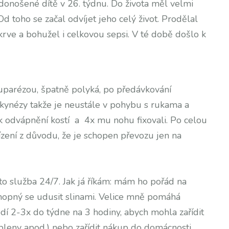
edonošené dítě v 26. týdnu. Do života měl velmi
Od toho se začal odvíjet jeho celý život. Prodělal
 krve a bohužel i celkovou sepsi. V té době došlo k
ruparézou, špatně polyká, po předávkování
yskynézy takže je neustále v pohybu s rukama a
k odvápnění kostí a 4x mu nohu fixovali. Po celou
zení z důvodu, že je schopen převozu jen na
o služba 24/7. Jak já říkám: mám ho pořád na
hopný se udusit slinami. Velice mně pomáhá
odí 2-3x do týdne na 3 hodiny, abych mohla zařídit
pleny apod.) nebo zařídit nákup do domácnosti,