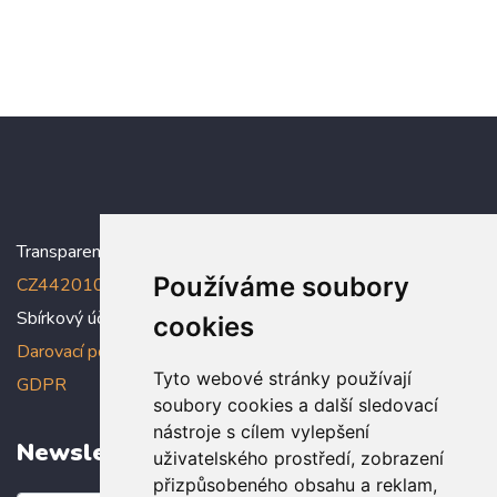
Transparentní účet:
5005005006/2010
, IBAN:
Používáme soubory
CZ4420100000005005005006
Sbírkový účet: 5005005022/2010
cookies
Darovací podmínky
,
Prohlášení o ochraně osobních údajů dle
Tyto webové stránky používají
GDPR
soubory cookies a další sledovací
nástroje s cílem vylepšení
Newsletter
uživatelského prostředí, zobrazení
přizpůsobeného obsahu a reklam,