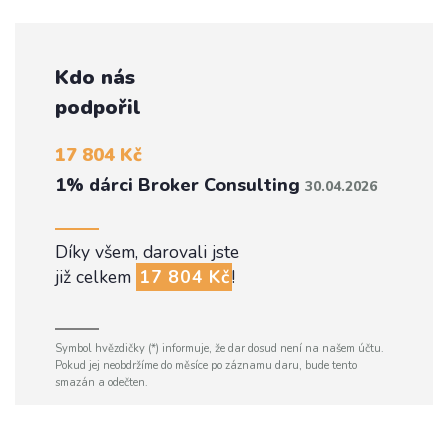
Kdo nás
podpořil
17 804 Kč
1% dárci Broker Consulting
30.04.2026
Díky všem, darovali jste
již celkem
17 804 Kč
!
Symbol hvězdičky (*) informuje, že dar dosud není na našem účtu.
Pokud jej neobdržíme do měsíce po záznamu daru, bude tento
smazán a odečten.