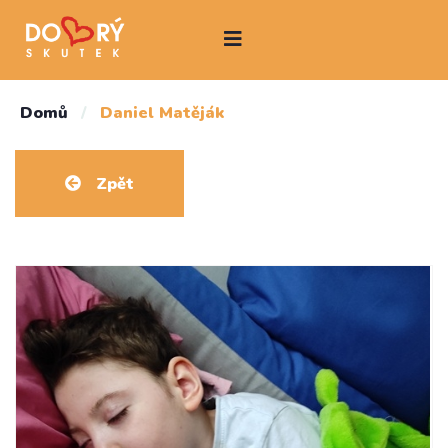
Domů
/
Daniel Matěják
Zpět