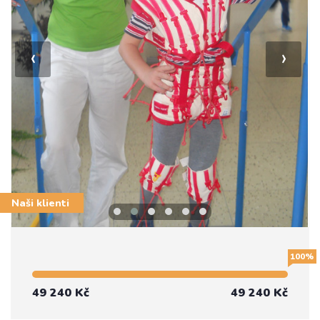
‹
›
Naši klienti
100%
49 240 Kč
49 240 Kč