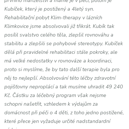
prvního manželství a máme je v péči, potom je
Kubíček, který je postižený a 4letý syn.
Rehabilitační pobyt Klim-therapy v lázních
Klimkovice jsme absolvovali již třikrát. Kubík tak
posílil svalstvo celého těla, zlepšil rovnováhu a
stabilitu a zlepšili se pohybové stereotypy. Kubíček
dělá při pravidelné rehabilitaci stále pokroky, ale
má velké nedostatky v rovnováze a koordinaci,
proto si myslíme, že by tato další terapie byla pro
něj to nejlepší. Absolvování této léčby zdravotní
pojišťovny neproplácí a tak musíme uhradit 49 240
Kč. Částku za léčebný program však nejsme
schopni našetřit, vzhledem k výdajům za
domácnost při péči o 4 děti, z toho jedno postižené,
které přece jen vyžaduje určité nadstandardní