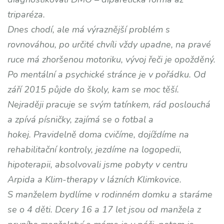
triparéza.
Dnes chodí, ale má výraznější problém s
rovnováhou, po určité chvíli vždy upadne, na pravé
ruce má zhoršenou motoriku, vývoj řeči je opožděný.
Po mentální a psychické stránce je v pořádku. Od
září 2015 půjde do školy, kam se moc těší.
Nejraději pracuje se svým tatínkem, rád poslouchá
a zpívá písničky, zajímá se o fotbal a
hokej.
Pravidelně doma cvičíme, dojíždíme na
rehabilitační kontroly, jezdíme na logopedii,
hipoterapii, absolvovali jsme pobyty v centru
Arpida a Klim-therapy v lázních Klimkovice.
S manželem bydlíme v rodinném domku a staráme
se o 4 děti. Dcery 16 a 17 let jsou od manžela z