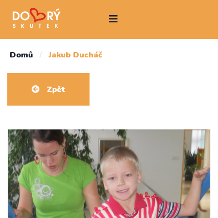
Domů
/
Jakub Ducháč
Zpět