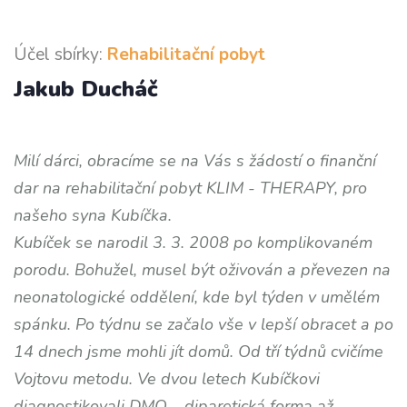
Účel sbírky:
Rehabilitační pobyt
Jakub Ducháč
Milí dárci, obracíme se na Vás s žádostí o finanční
dar na rehabilitační pobyt KLIM - THERAPY, pro
našeho syna Kubíčka.
Kubíček se narodil 3. 3. 2008 po komplikovaném
porodu. Bohužel, musel být oživován a převezen na
neonatologické oddělení, kde byl týden v umělém
spánku. Po týdnu se začalo vše v lepší obracet a po
14 dnech jsme mohli jít domů. Od tří týdnů cvičíme
Vojtovu metodu.
Ve dvou letech Kubíčkovi
diagnostikovali DMO – diparetická forma až