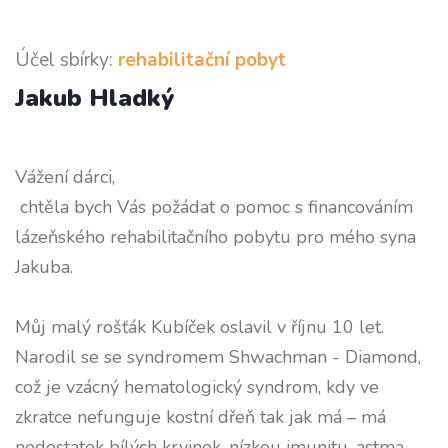
Účel sbírky:
rehabilitační pobyt
Jakub Hladký
Vážení dárci,
chtěla bych Vás požádat o pomoc s financováním
lázeňského rehabilitačního pobytu pro mého syna
Jakuba.
Můj malý rošťák Kubíček oslavil v říjnu 10 let.
Narodil se se syndromem Shwachman - Diamond,
což je vzácný hematologický syndrom, kdy ve
zkratce nefunguje kostní dřeň tak jak má – má
nedostatek bílých krvinek, nízkou imunitu, astma,