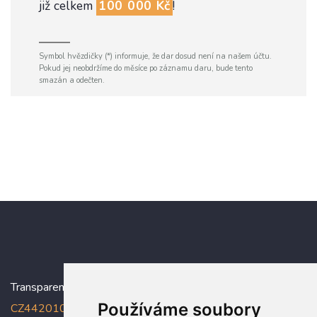
již celkem
100 000 Kč
!
Symbol hvězdičky (*) informuje, že dar dosud není na našem účtu.
Pokud jej neobdržíme do měsíce po záznamu daru, bude tento
smazán a odečten.
Transparentní účet:
5005005006/2010
, IBAN:
Používáme soubory
CZ4420100000005005005006