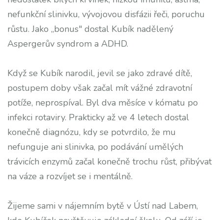
nefunkční slinivku, vývojovou disfázii řeči, poruchu
růstu. Jako „bonus" dostal Kubík nadělený
Aspergerův syndrom a ADHD.
Když se Kubík narodil, jevil se jako zdravé dítě,
postupem doby však začal mít vážné zdravotní
potíže, neprospíval. Byl dva měsíce v kómatu po
infekci rotaviry. Prakticky až ve 4 letech dostal
konečně diagnózu, kdy se potvrdilo, že mu
nefunguje ani slinivka, po podávání umělých
trávicích enzymů začal konečně trochu růst, přibývat
na váze a rozvíjet se i mentálně.
Žijeme sami v nájemním bytě v Ústí nad Labem,