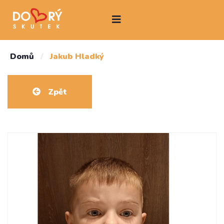
Domů
/
Jakub Hladký
Zpět