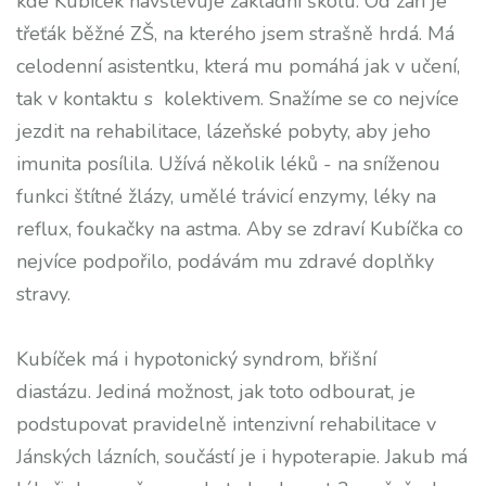
kde Kubíček navštěvuje základní školu. Od září je
třeťák běžné ZŠ, na kterého jsem strašně hrdá. Má
celodenní asistentku, která mu pomáhá jak v učení,
tak v kontaktu s kolektivem. Snažíme se co nejvíce
jezdit na rehabilitace, lázeňské pobyty, aby jeho
imunita posílila. Užívá několik léků - na sníženou
funkci štítné žlázy, umělé trávicí enzymy, léky na
reflux, foukačky na astma. Aby se zdraví Kubíčka co
nejvíce podpořilo, podávám mu zdravé doplňky
stravy.
Kubíček má i hypotonický syndrom, břišní
diastázu. Jediná možnost, jak toto odbourat, je
podstupovat pravidelně intenzivní rehabilitace v
Jánských lázních, součástí je i hypoterapie. Jakub má