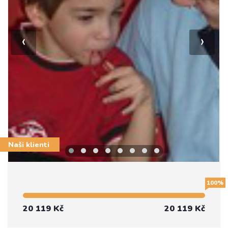
‹
›
Naši klienti
100%
20 119 Kč
20 119 Kč