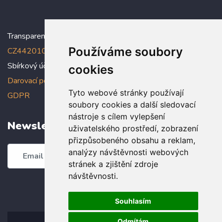
Transparentní účet:
5005005006/2010
, IBAN:
Používáme soubory
CZ4420100000005005005006
Sbírkový účet: 5005005022/2010
cookies
Darovací podmínky
,
Prohlášení o ochraně osobních údajů dle
Tyto webové stránky používají
GDPR
soubory cookies a další sledovací
nástroje s cílem vylepšení
Newsletter
uživatelského prostředí, zobrazení
přizpůsobeného obsahu a reklam,
analýzy návštěvnosti webových
Odebírat
stránek a zjištění zdroje
návštěvnosti.
Souhlasím
Odmítám