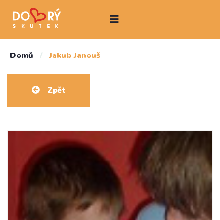
Domů
/
Jakub Janouš
Zpět