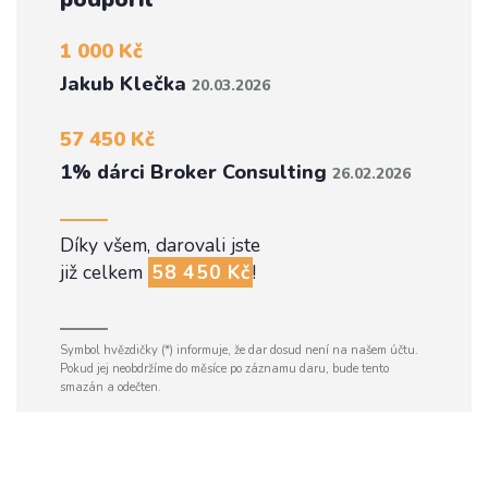
1 000 Kč
Jakub Klečka
20.03.2026
57 450 Kč
1% dárci Broker Consulting
26.02.2026
Díky všem, darovali jste
již celkem
58 450 Kč
!
Symbol hvězdičky (*) informuje, že dar dosud není na našem účtu.
Pokud jej neobdržíme do měsíce po záznamu daru, bude tento
smazán a odečten.