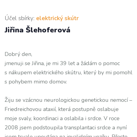
Účel sbírky:
elektrický skútr
Jiřina Šlehoferová
Dobrý den,
jmenuji se Jiřina, je mi 39 let a žádám o pomoc
s nákupem elektrického skútru, který by mi pomohl
s pohybem mimo domov.
Žiju se vzácnou neurologickou genetickou nemocí –
Friedreichovou ataxií, která postupně oslabuje
moje svaly, koordinaci a oslabila i srdce. V roce
2008 jsem podstoupila transplantaci srdce a nyní
jsem trvale upoutána na invalidním vozíku. Přesto