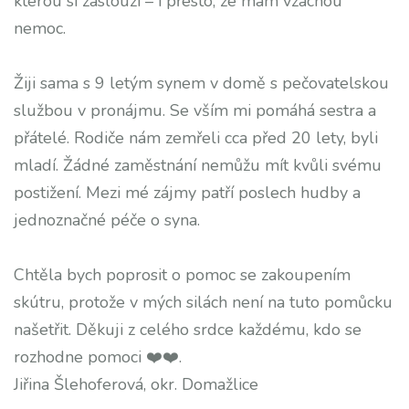
kterou si zaslouží – i přesto, že mám vzácnou
nemoc.
Žiji sama s 9 letým synem v domě s pečovatelskou
službou v pronájmu. Se vším mi pomáhá sestra a
přátelé. Rodiče nám zemřeli cca před 20 lety, byli
mladí. Žádné zaměstnání nemůžu mít kvůli svému
postižení. Mezi mé zájmy patří poslech hudby a
jednoznačné péče o syna.
Chtěla bych poprosit o pomoc se zakoupením
skútru, protože v mých silách není na tuto pomůcku
našetřit. Děkuji z celého srdce každému, kdo se
rozhodne pomoci ❤️❤️.
Jiřina Šlehoferová, okr. Domažlice