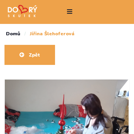
Domů
/
Jiřina Šlehoferová
Zpět