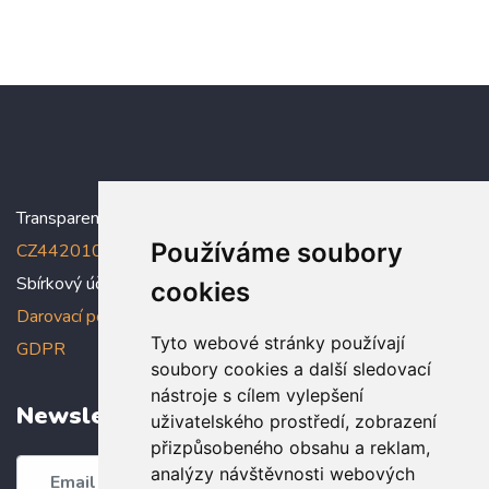
Transparentní účet:
5005005006/2010
, IBAN:
Používáme soubory
CZ4420100000005005005006
Sbírkový účet: 5005005022/2010
cookies
Darovací podmínky
,
Prohlášení o ochraně osobních údajů dle
Tyto webové stránky používají
GDPR
soubory cookies a další sledovací
nástroje s cílem vylepšení
Newsletter
uživatelského prostředí, zobrazení
přizpůsobeného obsahu a reklam,
analýzy návštěvnosti webových
Odebírat