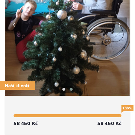
‹
›
Naši klienti
100%
58 450 Kč
58 450 Kč