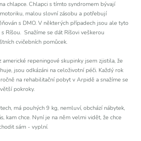
a chlapce. Chlapci s tímto syndromem bývají
otoriku, malou slovní zásobu a potřebují
měňován s DMO. V některých případech jsou ale tyto
y s Ríšou. Snažíme se dát Ríšovi veškerou
áštních cvičebních pomůcek.
 americké repeningové skupinky jsem zjistila, že
huje, jsou odkázáni na celoživotní péči. Každý rok
ročně na rehabilitační pobyt v Arpidě a snažíme se
větší pokroky.
etech, má pouhých 9 kg, nemluví, obchází nábytek,
s, kam chce. Nyní je na něm velmi vidět, že chce
chodit sám - vyplní.