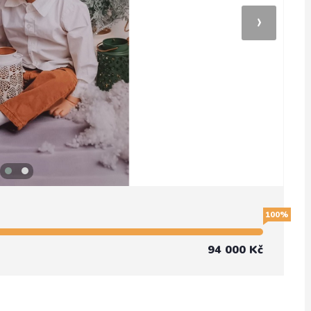
›
100%
94 000 Kč