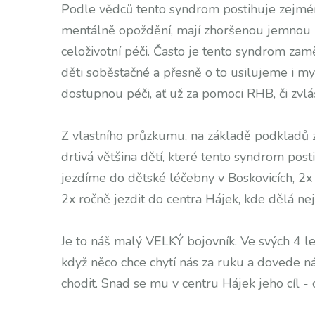
Podle vědců tento syndrom postihuje zejmén
mentálně opoždění, mají zhoršenou jemnou m
celoživotní péči. Často je tento syndrom za
děti soběstačné a přesně o to usilujeme i m
dostupnou péči, ať už za pomoci RHB, či zvl
Z vlastního průzkumu, na základě podkladů z
drtivá většina dětí, které tento syndrom posti
jezdíme do dětské léčebny v Boskovicích, 2x 
2x ročně jezdit do centra Hájek, kde dělá nej
Je to náš malý VELKÝ bojovník. Ve svých 4 l
když něco chce chytí nás za ruku a dovede ná
chodit. Snad se mu v centru Hájek jeho cíl - 