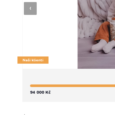
‹
Naši klienti
94 000 Kč