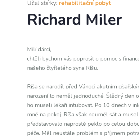
Účel sbírky:
rehabilitační pobyt
Richard Miler
Milí dárci,
chtěli bychom vás poprosit o pomoc s financ
našeho čtyřletého syna Ríšu.
Ríša se narodil před Vánoci akutním císařsk
narození to neměl jednoduché. Štědrý den os
ho museli lékaři intubovat. Po 10 dnech v ink
mně na pokoj. Ríša však neuměl sát a muse
představovalo naprosté peklo po celou dobu
péče. Měl neustále problém s příjmem potra