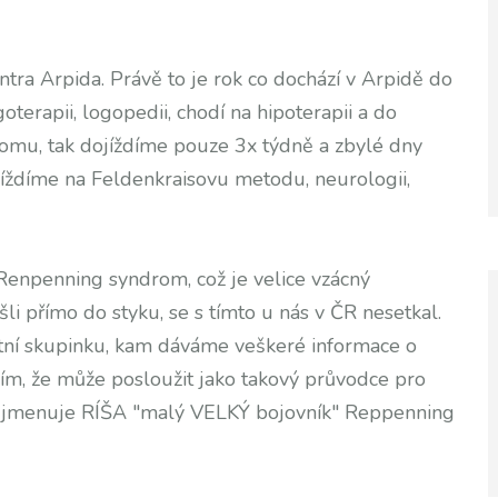
tra Arpida. Právě to je rok co dochází v Arpidě do
goterapii, logopedii, chodí na hipoterapii a do
mu, tak dojíždíme pouze 3x týdně a zbylé dny
jíždíme na Feldenkraisovu metodu, neurologii,
Renpenning syndrom, což je velice vzácný
šli přímo do styku, se s tímto u nás v ČR nesetkal.
stní skupinku, kam dáváme veškeré informace o
slím, že může posloužit jako takový průvodce pro
 jmenuje RÍŠA "malý VELKÝ bojovník" Reppenning