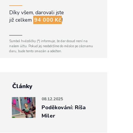
Díky všem, darovali jste
již celkem
94 000 Kč
!
Symbol hvězdičky (*) informuje, že dar dosud není na
našem účtu. Pokud jej neobdržíme do měsíce po záznamu
daru, bude tento smazán a odečten.
Články
08.12.2025
Poděkování: Ríša
Miler