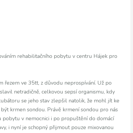
ováním rehabilitačního pobytu v centru Hájek pro
ým řezem ve 35tt, z důvodu neprospívání. Už po
lavil netradičně, celkovou sepsí organismu, kdy
ubátoru se jeho stav zlepšil natolik, že mohl jít ke
l být krmen sondou. Právě krmení sondou pro nás
 pobytu v nemocnici i po propuštění do domácí
vy, i nyní je schopný přijmout pouze mixovanou