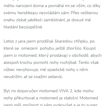
mého narození doma a pomáhá mi se vším, co díky
svému hendikepu nezvládám sám. Přes veškerou
snahu získat jakékoli zaměstnání, je dosud mé
hledání bezúspěšné.
Letos z jara jsem prodělal škaredou chřipku, po
které se omezení pohybu ještě zhoršilo. Koupil
jsem si motomed, který prodávají v obchodě, abych
alespoň trochu pomohl nohy rozhýbat. Tento však
vůbec nevyhovuje, mé spastické nohy v něm
neudržím, ať se snažím sebevíc.
Byl mi doporučen motomed VIVA 2, kde mohu
nohy přikurtovat a motomed je stabilní. Motomed
jsem měl možnost si sám vyzkoušet a je to super,