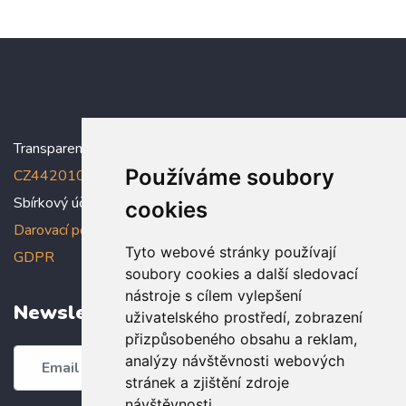
Transparentní účet:
5005005006/2010
, IBAN:
Používáme soubory
CZ4420100000005005005006
Sbírkový účet: 5005005022/2010
cookies
Darovací podmínky
,
Prohlášení o ochraně osobních údajů dle
Tyto webové stránky používají
GDPR
soubory cookies a další sledovací
nástroje s cílem vylepšení
Newsletter
uživatelského prostředí, zobrazení
přizpůsobeného obsahu a reklam,
analýzy návštěvnosti webových
Odebírat
stránek a zjištění zdroje
návštěvnosti.