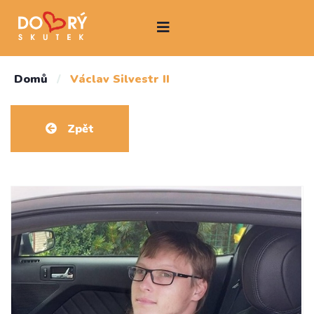
Domů
/
Václav Silvestr II
Zpět