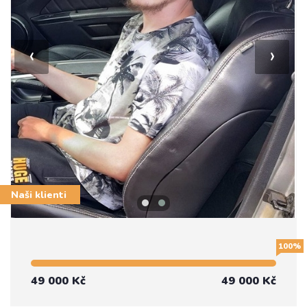
‹
›
Naši klienti
100%
49 000 Kč
49 000 Kč