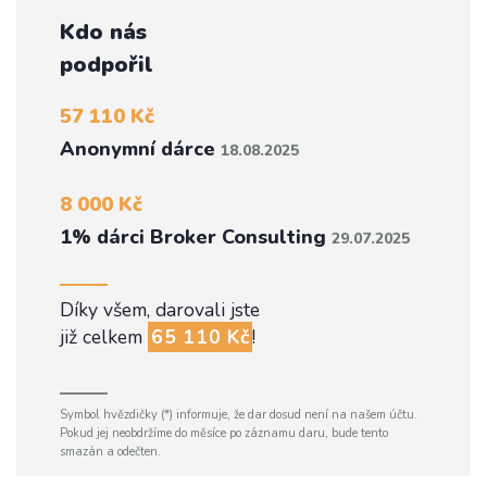
Kdo nás
podpořil
57 110 Kč
Anonymní dárce
18.08.2025
8 000 Kč
1% dárci Broker Consulting
29.07.2025
Díky všem, darovali jste
již celkem
65 110 Kč
!
Symbol hvězdičky (*) informuje, že dar dosud není na našem účtu.
Pokud jej neobdržíme do měsíce po záznamu daru, bude tento
smazán a odečten.