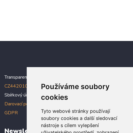
Transparentní účet:
5005005006/2010
, IBAN:
Používáme soubory
CZ4420100000005005005006
Sbírkový účet: 5005005022/2010
cookies
Darovací podmínky
,
Prohlášení o ochraně osobních údajů dle
Tyto webové stránky používají
GDPR
soubory cookies a další sledovací
nástroje s cílem vylepšení
Newsletter
uživatelského prostředí, zobrazení