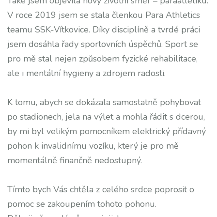
Také jsem objevila nový životní směr – paraatletiku.
V roce 2019 jsem se stala členkou Para Athletics
teamu SSK-Vítkovice. Díky disciplíně a tvrdé práci
jsem dosáhla řady sportovních úspěchů. Sport se
pro mě stal nejen způsobem fyzické rehabilitace,
ale i mentální hygieny a zdrojem radosti.
K tomu, abych se dokázala samostatně pohybovat
po stadionech, jela na výlet a mohla řádit s dcerou,
by mi byl velikým pomocníkem elektrický přídavný
pohon k invalidnímu vozíku, který je pro mě
momentálně finančně nedostupný.
Tímto bych Vás chtěla z celého srdce poprosit o
pomoc se zakoupením tohoto pohonu.