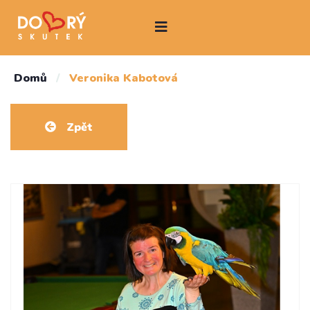
Domů
/
Veronika Kabotová
Zpět