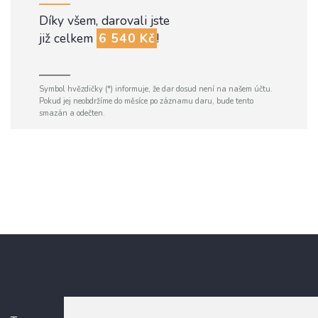
Díky všem, darovali jste
již celkem
6 540 Kč
!
Symbol hvězdičky (*) informuje, že dar dosud není na našem účtu.
Pokud jej neobdržíme do měsíce po záznamu daru, bude tento
smazán a odečten.