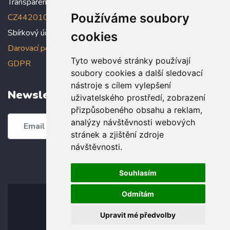
Transparentní účet:
5005005006/2010
, IBAN:
Používáme soubory
CZ4420100000005005005006
Sbírkový účet: 5005005022/2010
cookies
Darovací podmínky
,
Prohlášení o ochraně osobních údajů dle
Tyto webové stránky používají
GDPR
soubory cookies a další sledovací
nástroje s cílem vylepšení
Newsletter
uživatelského prostředí, zobrazení
přizpůsobeného obsahu a reklam,
analýzy návštěvnosti webových
Odebírat
stránek a zjištění zdroje
návštěvnosti.
Souhlasím
Odmítám
Upravit mé předvolby