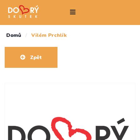
Domů
/
Vilém Prchlík
Zpět