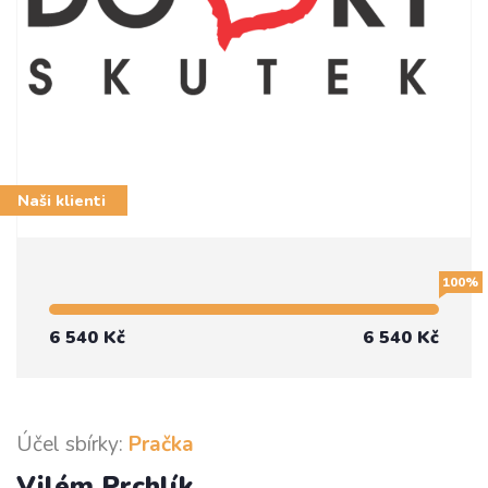
Naši klienti
100%
6 540 Kč
6 540 Kč
Účel sbírky:
Pračka
Vilém Prchlík