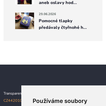
aneb oslavy hod…
29.06.2026
Pomocné tlapky
předávaly čtyřnohé h…
Transparentní účet:
5005005006/2010
, IBAN:
Používáme soubory
CZ4420100000005005005006