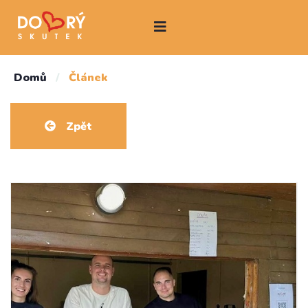
Domů
/
Článek
Zpět