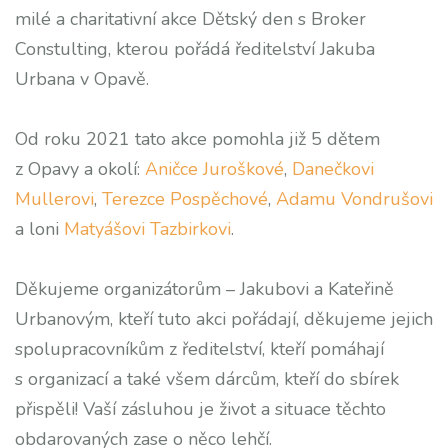
milé a charitativní akce Dětský den s Broker
Constulting, kterou pořádá ředitelství Jakuba
Urbana v Opavě.
Od roku 2021 tato akce pomohla již 5 dětem
z Opavy a okolí:
Aničce Juroškové
,
Danečkovi
Mullerovi
,
Terezce Pospěchové
,
Adamu Vondrušovi
a loni
Matyášovi Tazbirkovi
.
Děkujeme organizátorům – Jakubovi a Kateřině
Urbanovým, kteří tuto akci pořádají, děkujeme jejich
spolupracovníkům z ředitelství, kteří pomáhají
s organizací a také všem dárcům, kteří do sbírek
přispěli! Vaší zásluhou je život a situace těchto
obdarovaných zase o něco lehčí.