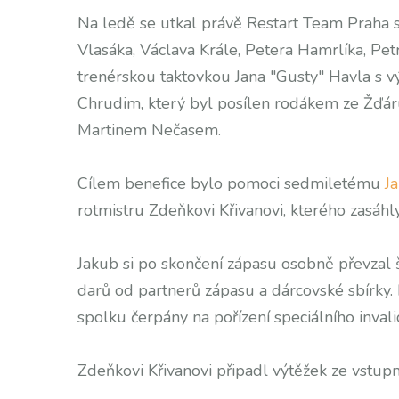
Na ledě se utkal právě Restart Team Praha 
Vlasáka, Václava Krále, Petera Hamrlíka, Pet
trenérskou taktovkou Jana "Gusty" Havla s v
Chrudim, který byl posílen rodákem ze Žď
Martinem Nečasem.
Cílem benefice bylo pomoci sedmiletému
J
rotmistru Zdeňkovi Křivanovi, kterého zasáhl
Jakub si po skončení zápasu osobně převzal 
darů od partnerů zápasu a dárcovské sbírky.
spolku čerpány na pořízení speciálního invali
Zdeňkovi Křivanovi připadl výtěžek ze vstup