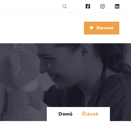
Darovat
Domů
/
Článek