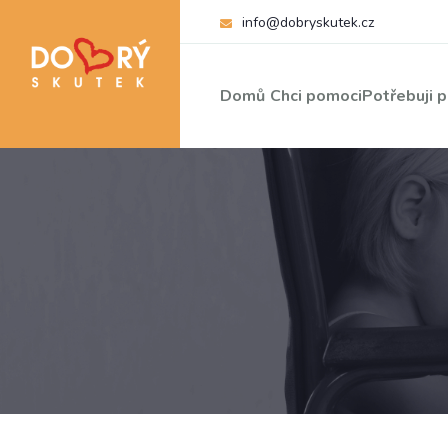
info@dobryskutek.cz
Domů
Chci pomoci
Potřebuji 