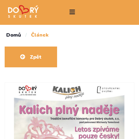
Domů
/
Článek
Zpět