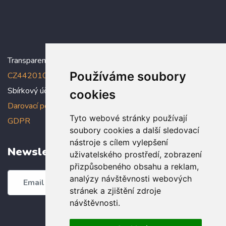
Transparentní účet:
5005005006/2010
, IBAN:
Používáme soubory
CZ4420100000005005005006
Sbírkový účet: 5005005022/2010
cookies
Darovací podmínky
,
Prohlášení o ochraně osobních údajů dle
Tyto webové stránky používají
GDPR
soubory cookies a další sledovací
nástroje s cílem vylepšení
Newsletter
uživatelského prostředí, zobrazení
přizpůsobeného obsahu a reklam,
analýzy návštěvnosti webových
Odebírat
stránek a zjištění zdroje
návštěvnosti.