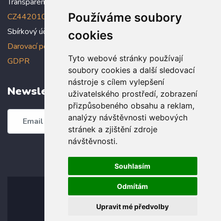
Transparentní účet:
5005005006/2010
, IBAN:
Používáme soubory
CZ4420100000005005005006
Sbírkový účet: 5005005022/2010
cookies
Darovací podmínky
,
Prohlášení o ochraně osobních údajů dle
Tyto webové stránky používají
GDPR
soubory cookies a další sledovací
nástroje s cílem vylepšení
Newsletter
uživatelského prostředí, zobrazení
přizpůsobeného obsahu a reklam,
analýzy návštěvnosti webových
Odebírat
stránek a zjištění zdroje
návštěvnosti.
Souhlasím
Odmítám
Upravit mé předvolby