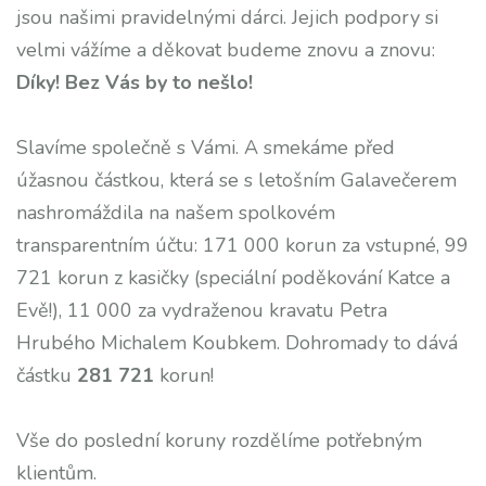
jsou našimi pravidelnými dárci. Jejich podpory si
velmi vážíme a děkovat budeme znovu a znovu:
Díky! Bez Vás by to nešlo!
Slavíme společně s Vámi. A smekáme před
úžasnou částkou, která se s letošním Galavečerem
nashromáždila na našem spolkovém
transparentním účtu: 171 000 korun za vstupné, 99
721 korun z kasičky (speciální poděkování Katce a
Evě!), 11 000 za vydraženou kravatu Petra
Hrubého Michalem Koubkem. Dohromady to dává
částku
281 721
korun!
Vše do poslední koruny rozdělíme potřebným
klientům.