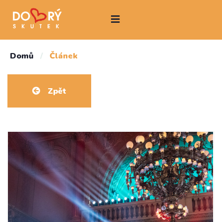
Domů
/
Článek
Zpět