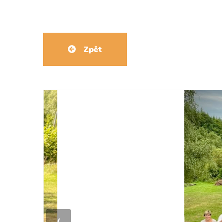
Zpět
‹