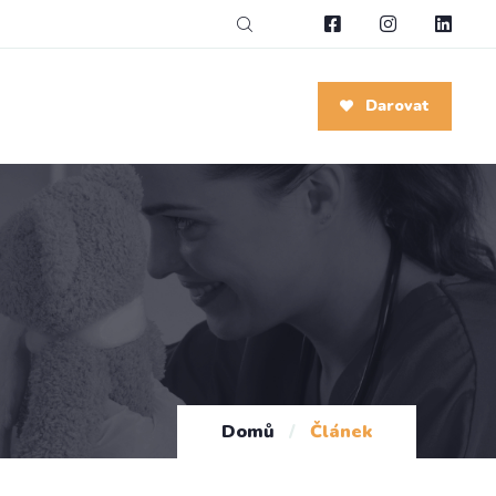
Darovat
Domů
/
Článek