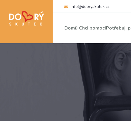
info@dobryskutek.cz
Domů
Chci pomoci
Potřebuji 