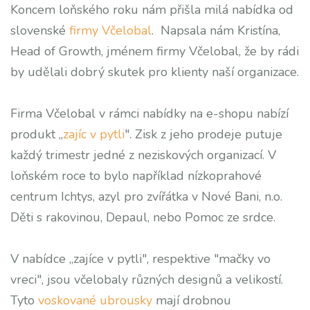
Koncem loňského roku nám přišla milá nabídka od
slovenské
firmy Včelobal
. Napsala nám Kristína,
Head of Growth, jménem firmy Včelobal, že by rádi
by udělali dobrý skutek pro klienty naší organizace.
Firma Včelobal v rámci nabídky na e-shopu nabízí
produkt „
zajíc v pytli
". Zisk z jeho prodeje putuje
každý trimestr jedné z neziskových organizací. V
loňském roce to bylo například nízkoprahové
centrum Ichtys, azyl pro zvířátka v Nové Bani, n.o.
Děti s rakovinou, Depaul, nebo Pomoc ze srdce.
V nabídce „zajíce v pytli", respektive "mačky vo
vreci", jsou včelobaly různých designů a velikostí.
Tyto
voskované ubrousky
mají drobnou