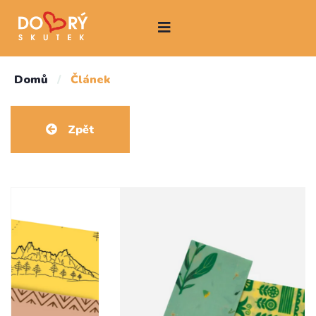
Domů
/
Článek
Zpět