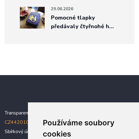
29.06.2026
Pomocné tlapky
předávaly čtyřnohé h…
Transparentní účet:
5005005006/2010
, IBAN:
Používáme soubory
CZ4420100000005005005006
Sbírkový účet: 5005005022/2010
cookies