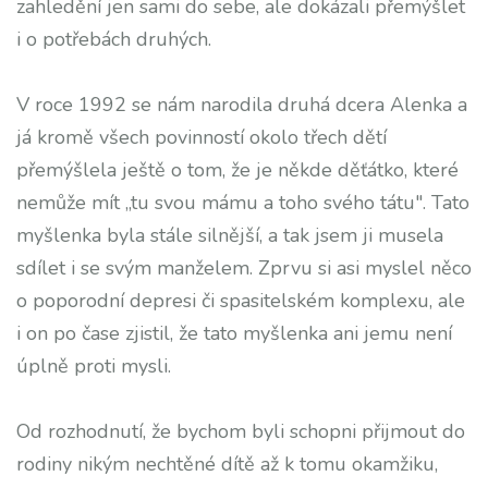
zahledění jen sami do sebe, ale dokázali přemýšlet
i o potřebách druhých.
V roce 1992 se nám narodila druhá dcera Alenka a
já kromě všech povinností okolo třech dětí
přemýšlela ještě o tom, že je někde děťátko, které
nemůže mít „tu svou mámu a toho svého tátu". Tato
myšlenka byla stále silnější, a tak jsem ji musela
sdílet i se svým manželem. Zprvu si asi myslel něco
o poporodní depresi či spasitelském komplexu, ale
i on po čase zjistil, že tato myšlenka ani jemu není
úplně proti mysli.
Od rozhodnutí, že bychom byli schopni přijmout do
rodiny nikým nechtěné dítě až k tomu okamžiku,