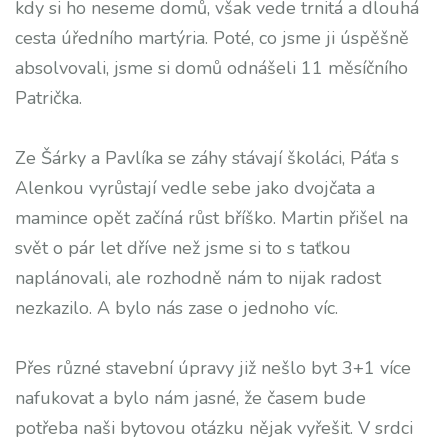
kdy si ho neseme domů, však vede trnitá a dlouhá
cesta úředního martýria. Poté, co jsme ji úspěšně
absolvovali, jsme si domů odnášeli 11 měsíčního
Patrička.
Ze Šárky a Pavlíka se záhy stávají školáci, Páťa s
Alenkou vyrůstají vedle sebe jako dvojčata a
mamince opět začíná růst bříško. Martin přišel na
svět o pár let dříve než jsme si to s taťkou
naplánovali, ale rozhodně nám to nijak radost
nezkazilo. A bylo nás zase o jednoho víc.
Přes různé stavební úpravy již nešlo byt 3+1 více
nafukovat a bylo nám jasné, že časem bude
potřeba naši bytovou otázku nějak vyřešit. V srdci