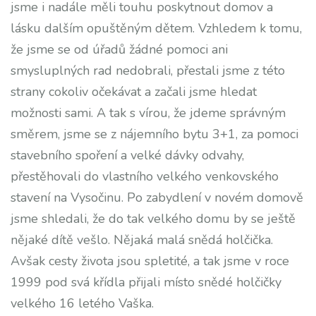
jsme i nadále měli touhu poskytnout domov a
lásku dalším opuštěným dětem. Vzhledem k tomu,
že jsme se od úřadů žádné pomoci ani
smysluplných rad nedobrali, přestali jsme z této
strany cokoliv očekávat a začali jsme hledat
možnosti sami. A tak s vírou, že jdeme správným
směrem, jsme se z nájemního bytu 3+1, za pomoci
stavebního spoření a velké dávky odvahy,
přestěhovali do vlastního velkého venkovského
stavení na Vysočinu. Po zabydlení v novém domově
jsme shledali, že do tak velkého domu by se ještě
nějaké dítě vešlo. Nějaká malá snědá holčička.
Avšak cesty života jsou spletité, a tak jsme v roce
1999 pod svá křídla přijali místo snědé holčičky
velkého 16 letého Vaška.