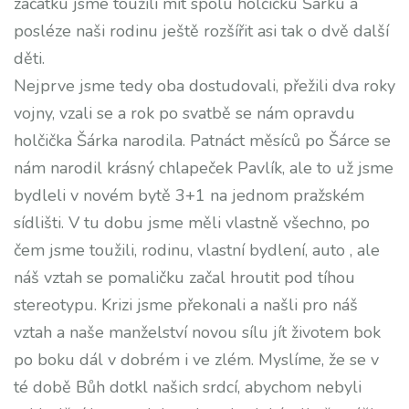
začátku jsme toužili mít spolu holčičku Šárku a
posléze naši rodinu ještě rozšířit asi tak o dvě další
děti.
Nejprve jsme tedy oba dostudovali, přežili dva roky
vojny, vzali se a rok po svatbě se nám opravdu
holčička Šárka narodila. Patnáct měsíců po Šárce se
nám narodil krásný chlapeček Pavlík, ale to už jsme
bydleli v novém bytě 3+1 na jednom pražském
sídlišti. V tu dobu jsme měli vlastně všechno, po
čem jsme toužili, rodinu, vlastní bydlení, auto , ale
náš vztah se pomaličku začal hroutit pod tíhou
stereotypu. Krizi jsme překonali a našli pro náš
vztah a naše manželství novou sílu jít životem bok
po boku dál v dobrém i ve zlém. Myslíme, že se v
té době Bůh dotkl našich srdcí, abychom nebyli