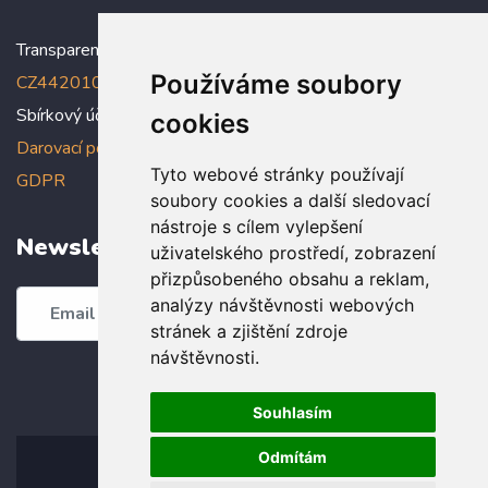
Transparentní účet:
5005005006/2010
, IBAN:
Používáme soubory
CZ4420100000005005005006
Sbírkový účet: 5005005022/2010
cookies
Darovací podmínky
,
Prohlášení o ochraně osobních údajů dle
Tyto webové stránky používají
GDPR
soubory cookies a další sledovací
nástroje s cílem vylepšení
Newsletter
uživatelského prostředí, zobrazení
přizpůsobeného obsahu a reklam,
analýzy návštěvnosti webových
Odebírat
stránek a zjištění zdroje
návštěvnosti.
Souhlasím
Odmítám