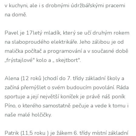
v kuchyni, ale i s drobnými údržbářskými pracemi
na domě.
Pavel je 17letý mladík, který se učí druhým rokem
na slaboproudého elektrikáře. Jeho zálibou je od
malička počítač a programování a v současné době
„frýstajlové" kolo a „ skejtbort".
Alena (12 roků )chodí do 7. třídy základní školy a
začíná přemýšlet o svém budoucím povolání. Ráda
sportuje a její největší koníček je právě náš poník
Píno, o kterého samostatně pečuje a vede k tomu i
naše malé holčičky.
Patrik (11,5 roku ) je žákem 6. třídy místní základní