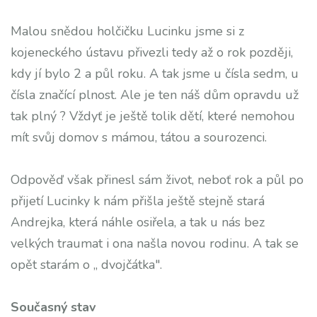
Malou snědou holčičku Lucinku jsme si z
kojeneckého ústavu přivezli tedy až o rok později,
kdy jí bylo 2 a půl roku. A tak jsme u čísla sedm, u
čísla značící plnost. Ale je ten náš dům opravdu už
tak plný ? Vždyť je ještě tolik dětí, které nemohou
mít svůj domov s mámou, tátou a sourozenci.
Odpověď však přinesl sám život, neboť rok a půl po
přijetí Lucinky k nám přišla ještě stejně stará
Andrejka, která náhle osiřela, a tak u nás bez
velkých traumat i ona našla novou rodinu. A tak se
opět starám o „ dvojčátka".
Současný stav