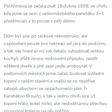
Pelhřimova se začala psát 18.dubna 1998, ve chvíli,
kdy jsme se sem z velkoměstského paneláku 3+1
přistěhovali a to pouze s pěti dětmi.
Dům byl sice po celkové rekonstrukci, ale
uzpůsoben pouze pro rekreaci od jara do podzimu,
a tak nás hned první rok čekalo vybudovat velkou
kuchyň, zřídit novou vodovodní přípojku, zazdít
některé dveře a jiné zase jinde probourat. V
podzimních měsících jsme začali budovat ústřední
topení v celém stavení a snažili se co nejdříve
zatopit, abychom se nezachumelili jako Ti
Karafiátovi Broučci, a tak v jednu chvíli sice už
topení hřálo, kotel hořel, ale nedodělanou střechou
provizorní kotelny na něj sněžilo.