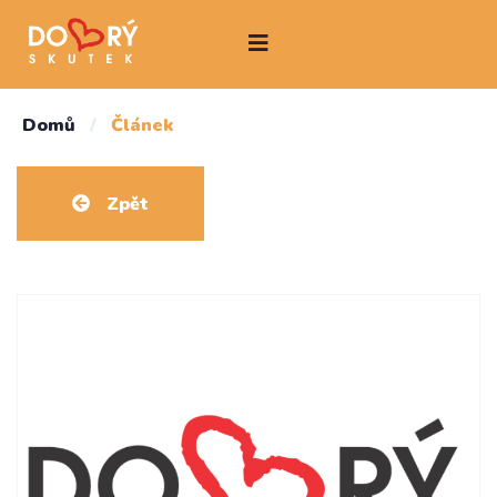
Domů
/
Článek
Zpět