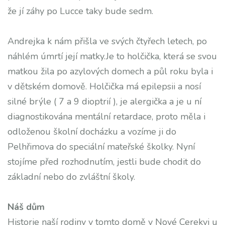
že jí záhy po Lucce taky bude sedm.
Andrejka k nám přišla ve svých čtyřech letech, po
náhlém úmrtí její matky.Je to holčička, která se svou
matkou žila po azylových domech a půl roku byla i
v dětském domově. Holčička má epilepsii a nosí
silné brýle ( 7 a 9 dioptrií ), je alergička a je u ní
diagnostikována mentální retardace, proto měla i
odloženou školní docházku a vozíme ji do
Pelhřimova do speciální mateřské školky. Nyní
stojíme před rozhodnutím, jestli bude chodit do
základní nebo do zvláštní školy.
Náš dům
Historie naší rodiny v tomto domě v Nové Cerekvi u