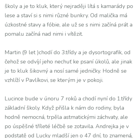
školy a je to kluk, který nejraději lítá s kamarády po
lese a staví si s nimi různé bunkry. Od malička má
úzkostné stavy a fóbie, ale už se s nimi začíná prát a
pomalu začíná nad nimi i vítězit.
Martin (9 let )chodí do 3.třídy a je dysortografik, od
čehož se odvíjí jeho nechuť ke psaní úkolů, ale jinak
je to kluk šikovný a nosí samé jedničky. Hodně se
vzhlíží v Pavlíkovi, se kterým je v pokoji.
Lucince bude v únoru 7 roků a chodí nyní do 1.třídy
základní školy. Když přišla k nám do rodiny, byla
hodně nemocná, trpěla astmatickými záchvaty, ale
po úspěšné tříleté léčbě se zotavila. Andrejka je v
podstatě od Lucky mladší jen o 47 dní, to znamená,