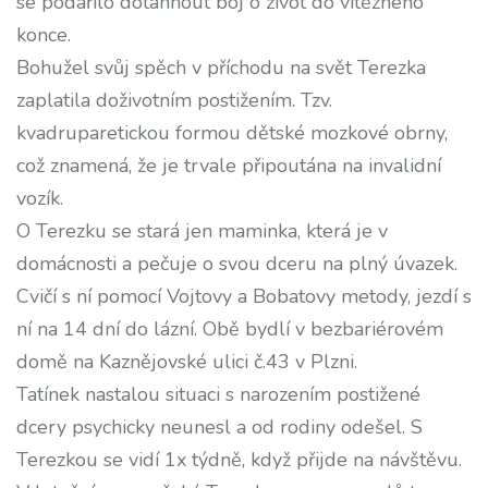
se podařilo dotáhnout boj o život do vítězného
konce.
Bohužel svůj spěch v příchodu na svět Terezka
zaplatila doživotním postižením. Tzv.
kvadruparetickou formou dětské mozkové obrny,
což znamená, že je trvale připoutána na invalidní
vozík.
O Terezku se stará jen maminka, která je v
domácnosti a pečuje o svou dceru na plný úvazek.
Cvičí s ní pomocí Vojtovy a Bobatovy metody, jezdí s
ní na 14 dní do lázní. Obě bydlí v bezbariérovém
domě na Kaznějovské ulici č.43 v Plzni.
Tatínek nastalou situaci s narozením postižené
dcery psychicky neunesl a od rodiny odešel. S
Terezkou se vidí 1x týdně, když přijde na návštěvu.