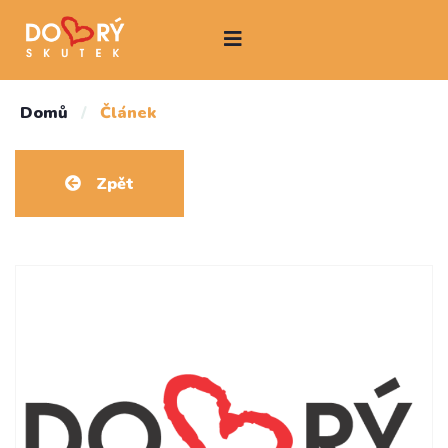
Domů
/
Článek
Zpět