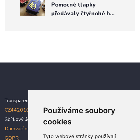
Pomocné tlapky
předávaly čtyřnohé h…
Transparentní účet:
5005005006/2010
, IBAN:
Používáme soubory
CZ4420100000005005005006
Sbírkový účet: 5005005022/2010
cookies
Darovací podmínky
,
Prohlášení o ochraně osobních údajů dle
Tyto webové stránky používají
GDPR