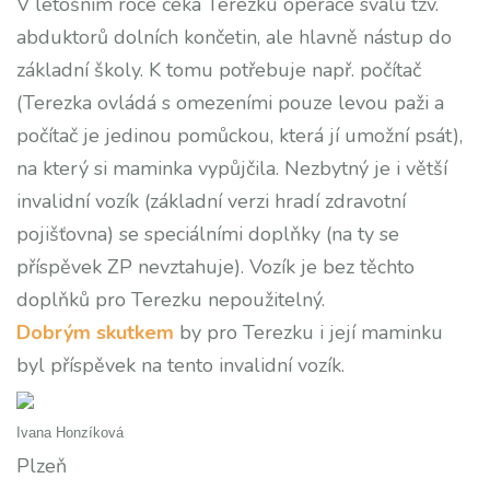
V letošním roce čeká Terezku operace svalů tzv.
abduktorů dolních končetin, ale hlavně nástup do
základní školy. K tomu potřebuje např. počítač
(Terezka ovládá s omezeními pouze levou paži a
počítač je jedinou pomůckou, která jí umožní psát),
na který si maminka vypůjčila. Nezbytný je i větší
invalidní vozík (základní verzi hradí zdravotní
pojišťovna) se speciálními doplňky (na ty se
příspěvek ZP nevztahuje). Vozík je bez těchto
doplňků pro Terezku nepoužitelný.
Dobrým skutkem
by pro Terezku i její maminku
byl příspěvek na tento invalidní vozík.
Ivana Honzíková
Plzeň