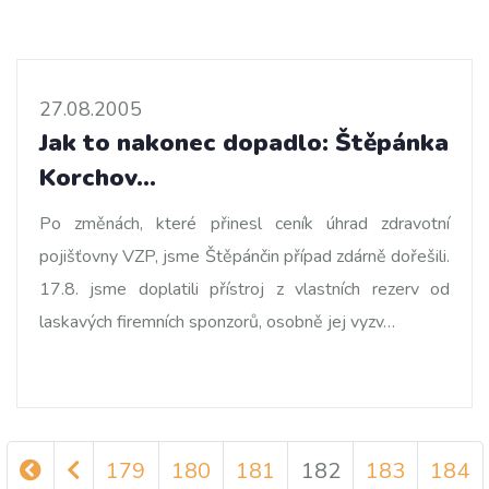
27.08.2005
Jak to nakonec dopadlo: Štěpánka
Korchov…
Po změnách, které přinesl ceník úhrad zdravotní
pojišťovny VZP, jsme Štěpánčin případ zdárně dořešili.
17.8. jsme doplatili přístroj z vlastních rezerv od
laskavých firemních sponzorů, osobně jej vyzv…
179
180
181
182
183
184