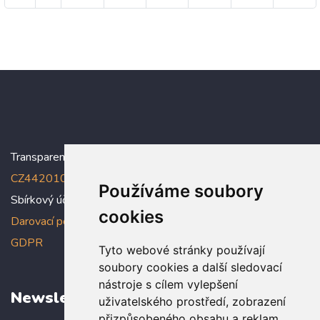
Transparentní účet:
5005005006/2010
, IBAN:
CZ4420100000005005005006
Používáme soubory
Sbírkový účet: 5005005022/2010
cookies
Darovací podmínky
,
Prohlášení o ochraně osobních údajů dle
GDPR
Tyto webové stránky používají
soubory cookies a další sledovací
nástroje s cílem vylepšení
Newsletter
uživatelského prostředí, zobrazení
přizpůsobeného obsahu a reklam,