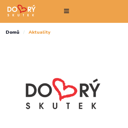
Domů
/
Aktuality