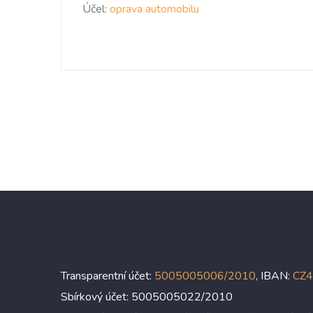
Účel:
oprava automobilu
Transparentní účet:
5005005006/2010
, IBAN:
CZ
Sbírkový účet: 5005005022/2010