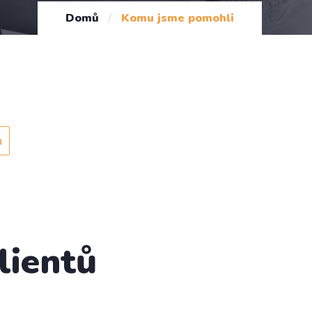
Domů
/
Komu jsme pomohli
a
lientů