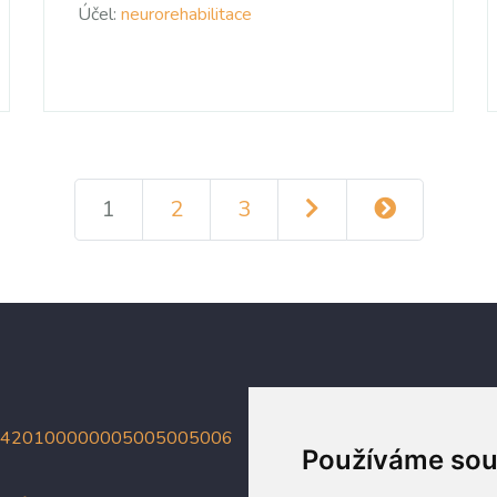
Účel:
neurorehabilitace
1
2
3
4420100000005005005006
Používáme sou