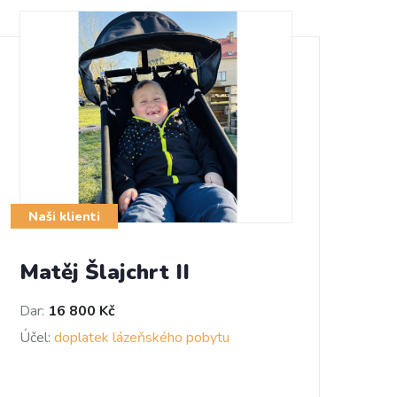
Naši klienti
Matěj Šlajchrt II
Dar:
16 800 Kč
Účel:
doplatek lázeňského pobytu