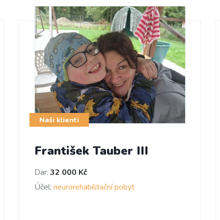
Naši klienti
František Tauber III
Dar:
32 000 Kč
Účel:
neurorehabilitační pobyt