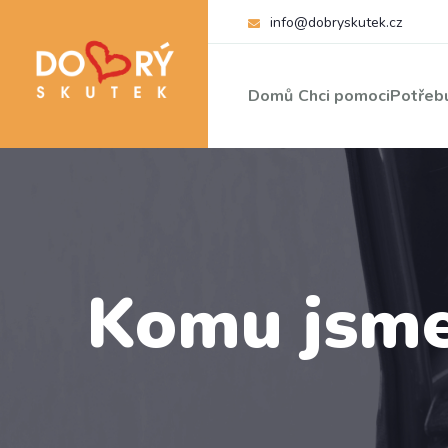
info@dobryskutek.cz
Domů
Chci pomoci
Potřebu
Komu jsme