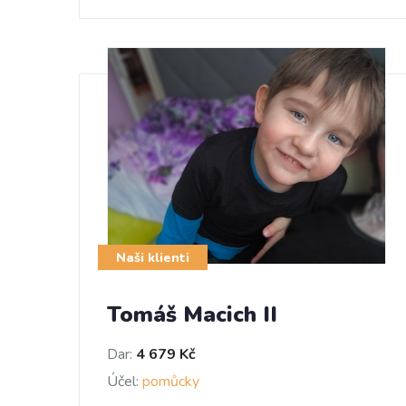
Naši klienti
Tomáš Macich II
Dar:
4 679 Kč
Účel:
pomůcky