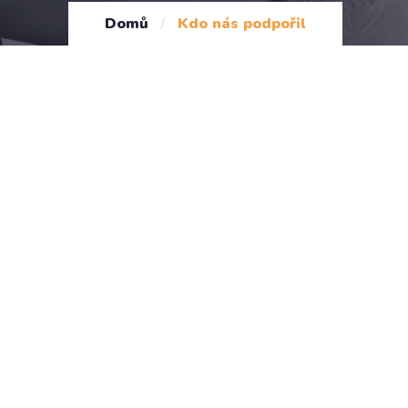
Domů
/
Kdo nás podpořil