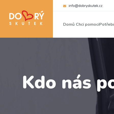
info@dobryskutek.cz
Domů
Chci pomoci
Potřebu
Kdo nás p