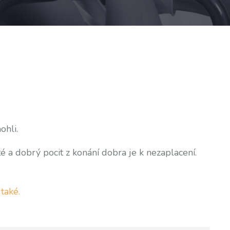
ohli.
é a dobrý pocit z konání dobra je k nezaplacení.
e
také.