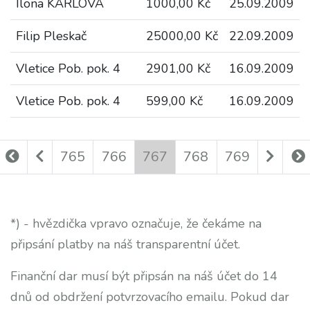
Ilona KARLOVÁ
1000,00 Kč
25.09.2009
Filip Pleskač
25000,00 Kč
22.09.2009
Vletice Pob. pok. 4
2901,00 Kč
16.09.2009
Vletice Pob. pok. 4
599,00 Kč
16.09.2009
765
766
767
768
769
*) - hvězdička vpravo označuje, že čekáme na
připsání platby na náš transparentní účet.
Finanční dar musí být připsán na náš účet do 14
dnů od obdržení potvrzovacího emailu. Pokud dar