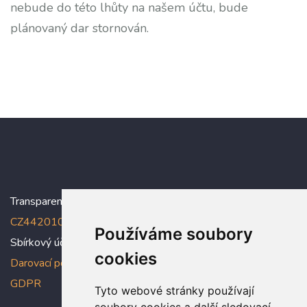
nebude do této lhůty na našem účtu, bude
plánovaný dar stornován.
Transparentní účet:
5005005006/2010
, IBAN:
CZ4420100000005005005006
Používáme soubory
Sbírkový účet: 5005005022/2010
cookies
Darovací podmínky
,
Prohlášení o ochraně osobních údajů dle
GDPR
Tyto webové stránky používají