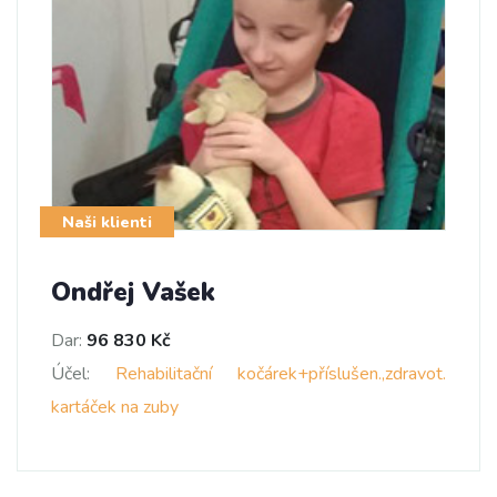
Naši klienti
Ondřej Vašek
Dar:
96 830 Kč
Účel:
Rehabilitační kočárek+příslušen.,zdravot.
kartáček na zuby