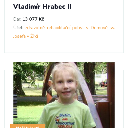
Vladimír Hrabec II
Dar:
13 077 Kč
Účel:
zdravotně rehabilitační pobyt v Domově sv.
Josefa v Žírči