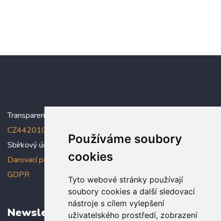
Transparentní účet:
5005005006/2010
, IBAN:
CZ4420100000005005005006
Používáme soubory
Sbírkový účet: 5005005022/2010
cookies
Darovací podmínky
,
Prohlášení o ochraně osobních údajů dle
GDPR
Tyto webové stránky používají
soubory cookies a další sledovací
nástroje s cílem vylepšení
Newsletter
uživatelského prostředí, zobrazení