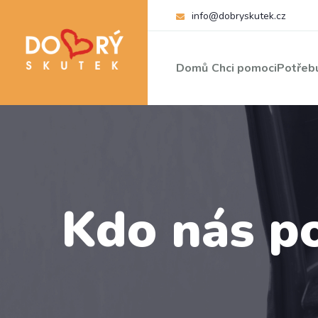
info@dobryskutek.cz
Domů
Chci pomoci
Potřebu
Kdo nás p