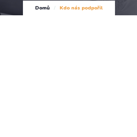
Domů
/
Kdo nás podpořil