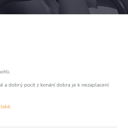
ohli.
é a dobrý pocit z konání dobra je k nezaplacení.
e
také.