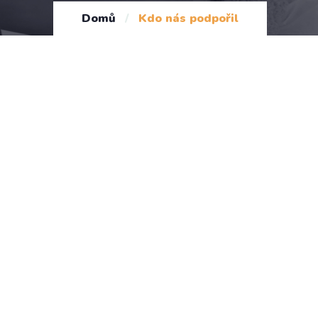
Domů
/
Kdo nás podpořil