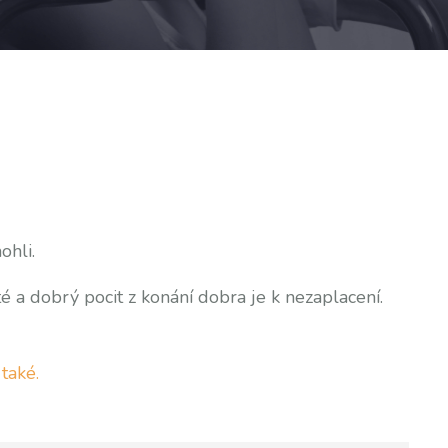
ohli.
é a dobrý pocit z konání dobra je k nezaplacení.
e
také.