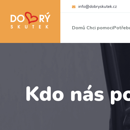
info@dobryskutek.cz
Domů
Chci pomoci
Potřebu
Kdo nás p