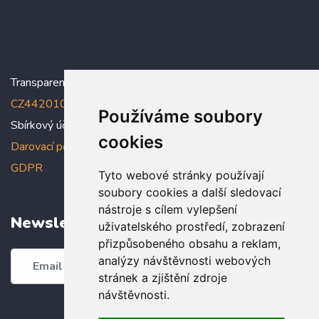
Transparentní účet:
5005005006/2010
, IBAN:
CZ4420100000005005005006
Používáme soubory
Sbírkový účet: 5005005022/2010
cookies
Darovací podmínky
,
Prohlášení o ochraně osobních údajů dle
GDPR
Tyto webové stránky používají
soubory cookies a další sledovací
nástroje s cílem vylepšení
Newsletter
uživatelského prostředí, zobrazení
přizpůsobeného obsahu a reklam,
analýzy návštěvnosti webových
Odebírat
stránek a zjištění zdroje
návštěvnosti.