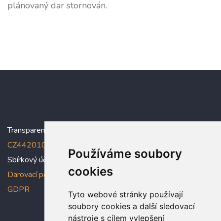
plánovaný dar stornován.
Transparentní účet:
5005005006/2010
, IBAN:
CZ4420100000005005005006
Používáme soubory
Sbírkový účet: 5005005022/2010
cookies
Darovací podmínky
,
Prohlášení o ochraně osobních údajů dle
GDPR
Tyto webové stránky používají
soubory cookies a další sledovací
nástroje s cílem vylepšení