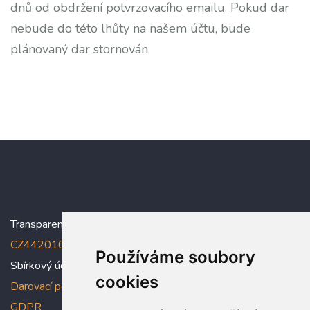
dnů od obdržení potvrzovacího emailu. Pokud dar
nebude do této lhůty na našem účtu, bude
plánovaný dar stornován.
Transparentní účet:
5005005006/2010
, IBAN:
CZ4420100000005005005006
Používáme soubory
Sbírkový účet: 5005005022/2010
cookies
Darovací podmínky
,
Prohlášení o ochraně osobních údajů dle
GDPR