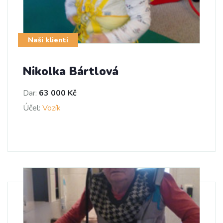
Naši klienti
Nikolka Bártlová
Dar:
63 000 Kč
Účel:
Vozík