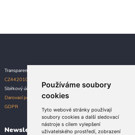
Transparentní účet:
5005005006/2010
, IBAN:
CZ4420100000005005005006
Používáme soubory
Sbírkový účet: 5005005022/2010
cookies
Darovací podmínky
,
Prohlášení o ochraně osobních údajů dle
GDPR
Tyto webové stránky používají
soubory cookies a další sledovací
nástroje s cílem vylepšení
Newsletter
uživatelského prostředí, zobrazení