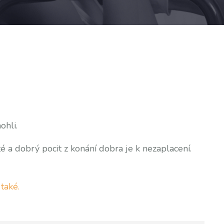
ohli.
é a dobrý pocit z konání dobra je k nezaplacení.
e
také.