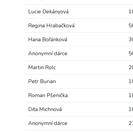
Lucie Dekányová
1
Regina Hrabačková
5
Hana Bořánková
3
Anonymní dárce
5
Martin Rolc
2
Petr Burian
1
Roman Pšenička
1
Dita Michnová
1
Anonymní dárce
2