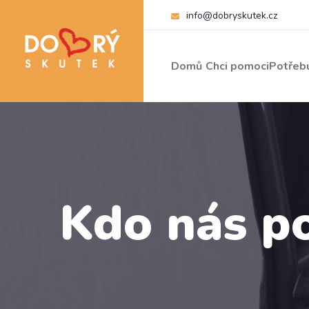
info@dobryskutek.cz
Domů
Chci pomoci
Potřebu
Kdo nás p