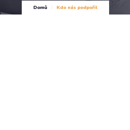
Domů
/
Kdo nás podpořil