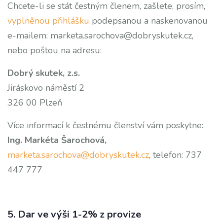
Chcete-li se stát čestným členem, zašlete, prosím,
vyplněnou přihlášku
podepsanou a naskenovanou
e-mailem: marketa.sarochova@dobryskutek.cz,
nebo poštou na adresu:
Dobrý skutek, z.s.
Jiráskovo náměstí 2
326 00 Plzeň
Více informací k čestnému členství vám poskytne:
Ing. Markéta Šarochová,
marketa.sarochova@dobryskutek.cz
, telefon: 737
447 777
5. Dar ve výši 1-2% z provize