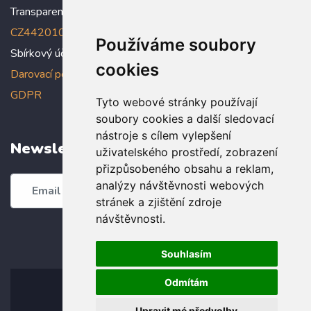
Transparentní účet:
5005005006/2010
, IBAN:
CZ4420100000005005005006
Používáme soubory
Sbírkový účet: 5005005022/2010
cookies
Darovací podmínky
,
Prohlášení o ochraně osobních údajů dle
GDPR
Tyto webové stránky používají
soubory cookies a další sledovací
nástroje s cílem vylepšení
Newsletter
uživatelského prostředí, zobrazení
přizpůsobeného obsahu a reklam,
analýzy návštěvnosti webových
Odebírat
stránek a zjištění zdroje
návštěvnosti.
Souhlasím
Odmítám
Upravit mé předvolby