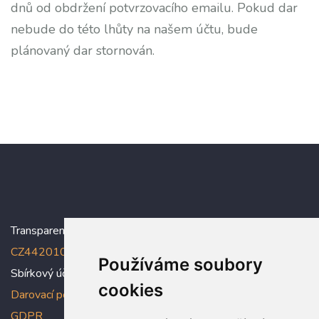
dnů od obdržení potvrzovacího emailu. Pokud dar
nebude do této lhůty na našem účtu, bude
plánovaný dar stornován.
Transparentní účet:
5005005006/2010
, IBAN:
CZ4420100000005005005006
Používáme soubory
Sbírkový účet: 5005005022/2010
cookies
Darovací podmínky
,
Prohlášení o ochraně osobních údajů dle
GDPR